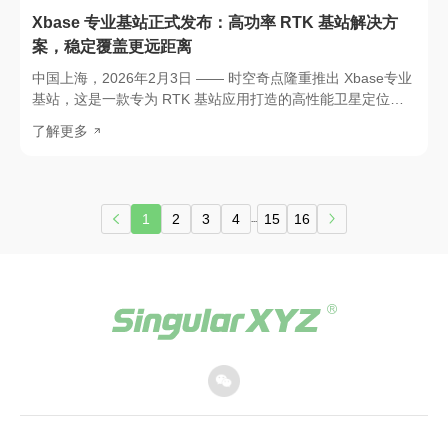
Xbase 专业基站正式发布：高功率 RTK 基站解决方
案，稳定覆盖更远距离
中国上海，2026年2月3日 —— 时空奇点隆重推出 Xbase专业
基站，这是一款专为 RTK 基站应用打造的高性能卫星定位解
决方案，旨在提供卓越的系统稳定性、更大覆盖范围以及持久
了解更多
可靠的作业表现。Xbase 将高性能卫星定位技术与坚固耐用、
适应野外作业的工业级设计深度融合，有效简化作业流程，显
著提升现场作业效率，为各类高精度定位应用提供可靠支撑。
1
2
3
4
15
16
...