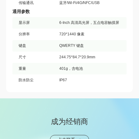
传输通讯
蓝牙/Wi-Fi/4G/NFC/USB
通用参数
显示屏
6-Inch 高清高光屏，五点电容触摸屏
分辨率
720*1440 像素
键盘
QWERTY 键盘
尺寸
244.75*84.7*20.9mm
重量
401g，含电池
防水防尘
IP67
成为经销商