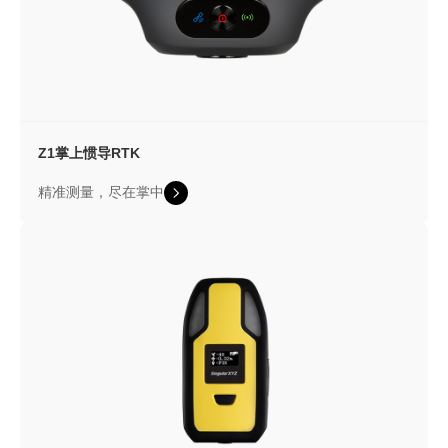
Z1
掌上惯导RTK
精准测量，尽在掌中