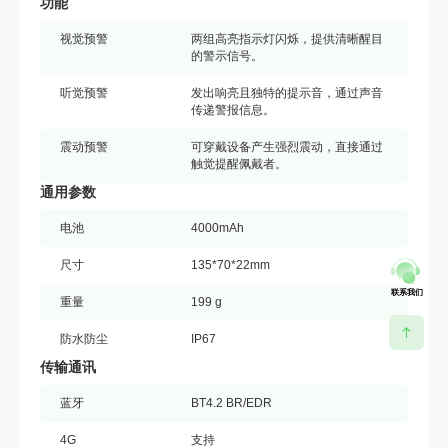
功能
视觉预警
两组高亮指示灯闪烁，提供清晰醒目
的警示信号。
听觉预警
发出响亮且独特的提示音，通过声音
传递警报信息。
震动预警
可穿戴设备产生强烈震动，直接通过
触觉提醒佩戴者。
通用参数
电池
4000mAh
尺寸
135*70*22mm
联系我们
重量
199 g
防水防尘
IP67
传输通讯
蓝牙
BT4.2 BR/EDR
4G
支持